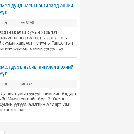
омол дунд насны ангилалд эхний
гүүд
 -нд
3195
Эрдэнэдалай сумын харьяат
ржийн хонгор зээрд. 2.Дундговь
 сумын харьяат Чулууны Ганцогтын
ймгийн Сүмбэр сумын уугуул, су…
омол дээд насны ангилалд эхний
гүүд
 -нд
3321
 Дарви сумын уугуул, аймгийн Алдарт
 Мөнхнасангийн бор. 2. Хөвсгөл
сумын уугуул, аймгийн Алдарт уяач
нлхагвын зээ…