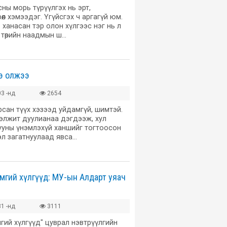
сны морь түрүүлгэх нь эрт,
өөл хэмээдэг. Үгүйсгэх ч аргагүй юм.
 ханасан тэр олон хүлгээс нэг нь л
, төрийн наадмын ш…
э олжээ
3 -нд
2654
рсан түүх хэзээд уйдамгүй, шимтэй.
элжит дуулианаа дэгдээж, хул
ууны үнэмлэхүй ханшийг тогтоосон
хэл загатнуулаад явса…
мгий хүлгүүд: МУ-ын Алдарт уяач
1 -нд
3111
гий хүлгүүд" цуврал нэвтрүүлгийн