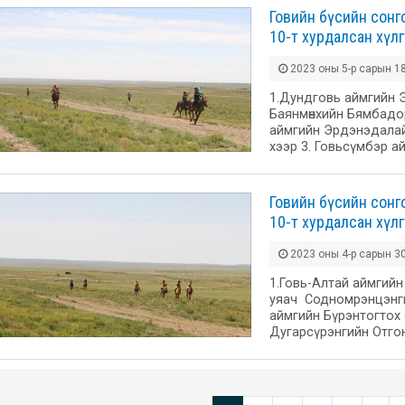
Говийн бүсийн сонг
10-т хурдалсан хүл
2023 оны 5-р сарын 18
1.Дундговь аймгийн 
Баянмөнхийн Бямбадо
аймгийн Эрдэнэдалай
хээр 3. Говьсүмбэр а
Говийн бүсийн сонг
10-т хурдалсан хүл
2023 оны 4-р сарын 30
1.Говь-Алтай аймгийн
уяач Содномрэнцэнгийн
аймгийн Бүрэнтогтох 
Дугарсүрэнгийн Отго