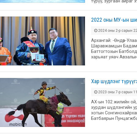
түрүү, зургаан айраг 
2022 оны МУ-ын шил
2024 оны 2-р сарын 22
Архангай: -Өндөр-Ула
Шаравжамцын Бадамжу
Баттогтохын Батболд.
харьяат уяач Авзалы
Хар шүдлэнг түрүүг
2023 оны 7-р сарын 11
АХ-ын 102 жилийн ой
хурдан шүдлэнгийн у
хотын Сонгинохайрха
Батбаярын Пунцагжб