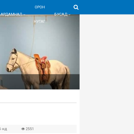
ОРОН
БАРДАМНАЛ
БУСАД
НУТАГ
 -нд
2551