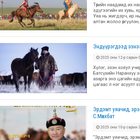
Төрийн наадамд их на
эдүгээгийн их хувь, ер
Уяа нь жигдэрч, ир нь
алтан жолоо өргүүлэн
Эндүүрэгдээд эзнэ
2025 оны 12-р сарын 0
Хүлэг, эзэн хоёул учи
Батсүхийн Наранхүү э
азарга энэ цагийн ад
цагаас л нэг асуулт 
Эрдэмт уяачид, эрэ
С.Мөнхбат
2025 оны 10-р сарын 3
"Эрдэмт уяачид, эрэм