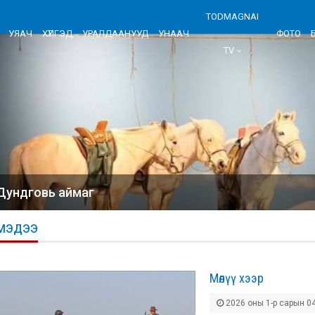
TODMAGNAI
УЯАЧ
ХҮЛГЭД
УРАЛДААНУУД
УНААЧ
ФОТО
TV
Дундговь аймаг
МЭДЭЭ
Мөлүү хээр
2026 оны 1-р сарын 04