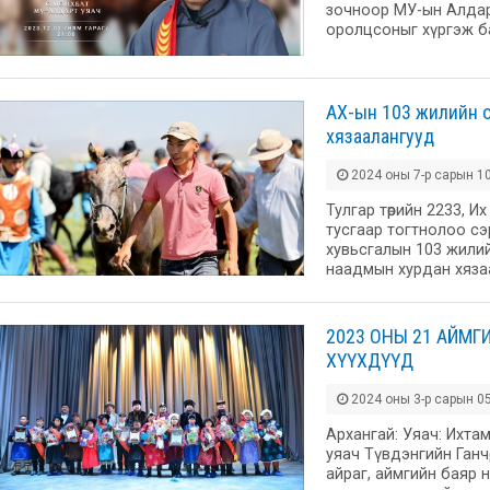
зочноор МУ-ын Алдар
оролцсоныг хүргэж б
АХ-ын 103 жилийн о
хязаалангууд
2024 оны 7-р сарын 10
Тулгар төрийн 2233, Их
тусгаар тогтнолоо с
хувьсгалын 103 жилий
наадмын хурдан хяза
2023 ОНЫ 21 АЙМГ
ХҮҮХДҮҮД
2024 оны 3-р сарын 05
Архангай: Уяач: Ихта
уяач Түвдэнгийн Ганч
айраг, аймгийн баяр 