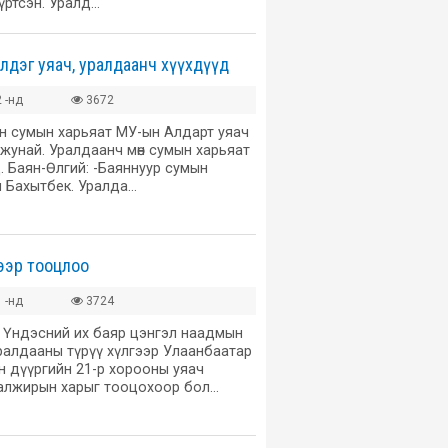
хүртсэн. Уралд…
дэг уяач, уралдаанч хүүхдүүд
 -нд
3672
ан сумын харьяат МУ-ын Алдарт уяач
най. Уралдаанч мөн сумын харьяат
 Баян-Өлгий: -Баяннуур сумын
н Бахытбек. Уралда…
ээр тооцлоо
 -нд
3724
, Үндэсний их баяр цэнгэл наадмын
ралдааны түрүү хүлгээр Улаанбаатар
н дүүргийн 21-р хорооны уяач
алжирын харыг тооцохоор бол…