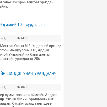
т уяач Сосорын Мөнхбат уригдан
айна.
йд эхний 10-т хурдалсан
 -нд
4438
 Монгол Улсын 818, Үндэсний эрх чөлөө,
эргээн мандуулсны 118, Ардын
н ой Үндэсний их баяр цэнгэл
алангийн уралдаанд 256 …
ИЙН ШИЛДЭГ УЯАЧ, УРАЛДААНЧ
 -нд
4020
мир сумын харьяат, аймгийн Алдарт
өдөр. Улсын бүсийн уралдааны нэг
наадам, бүсийн уралдааны дөрвөн