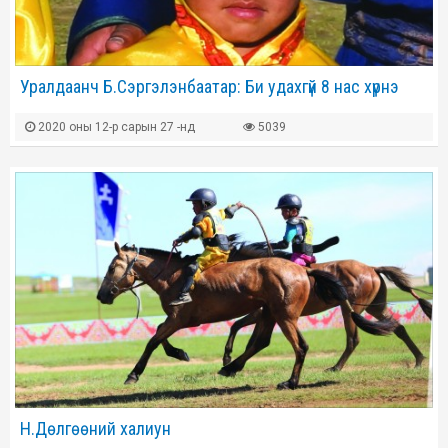
Уралдаанч Б.Сэргэлэнбаатар: Би удахгүй 8 нас хүрнэ
2020 оны 12-р сарын 27 -нд
5039
Н.Дөлгөөний халиун