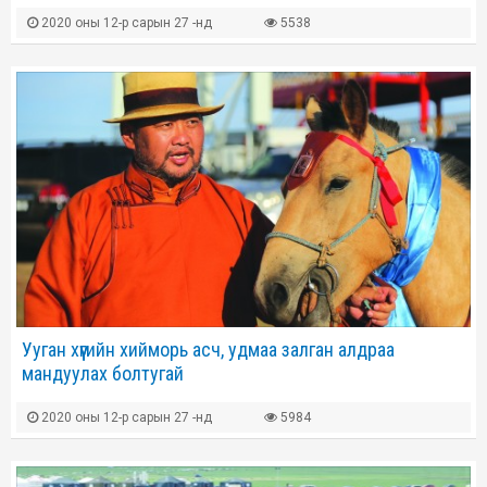
2020 оны 12-р сарын 27 -нд
5538
Ууган хүүгийн хийморь асч, удмаа залган алдраа
мандуулах болтугай
2020 оны 12-р сарын 27 -нд
5984