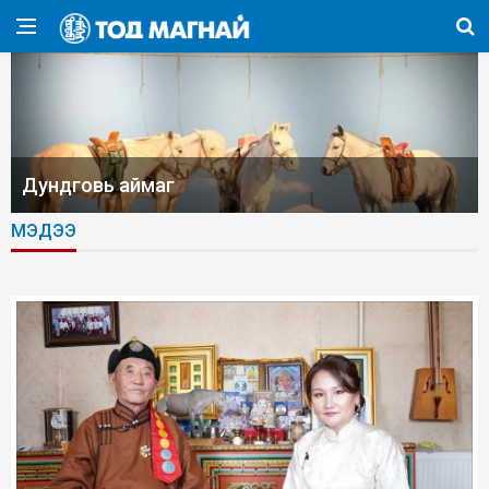
Дундговь аймаг
МЭДЭЭ