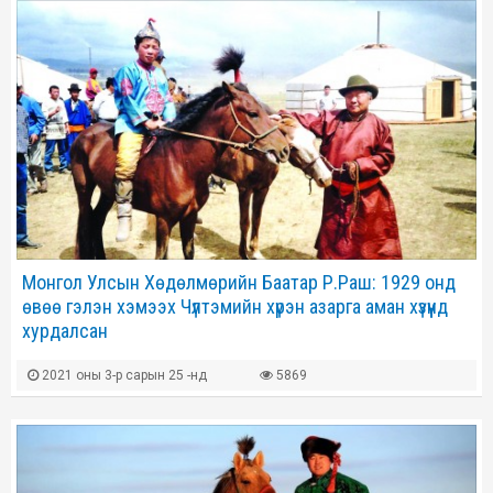
Монгол Улсын Хөдөлмөрийн Баатар Р.Раш: 1929 онд
өвөө гэлэн хэмээх Чүлтэмийн хүрэн азарга аман хүзүүнд
хурдалсан
2021 оны 3-р сарын 25 -нд
5869