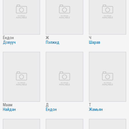
ёндон
ж
ч
довууч
пэлжид
шарав
маам
д
т
найдан
ёндон
жамьян