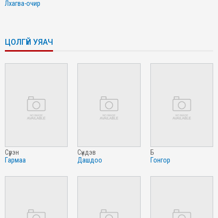
лхагва-очир
ЦОЛГҮЙ УЯАЧ
сүрэн
сүндэв
б
гармаа
дашдоо
гонгор