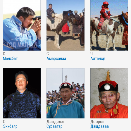
с.
с.
ч
мөнхбат
амарсанаа
алтансүх
о
дашдэлэг
дооров
энхбаяр
сүхбаатар
дашдаваа