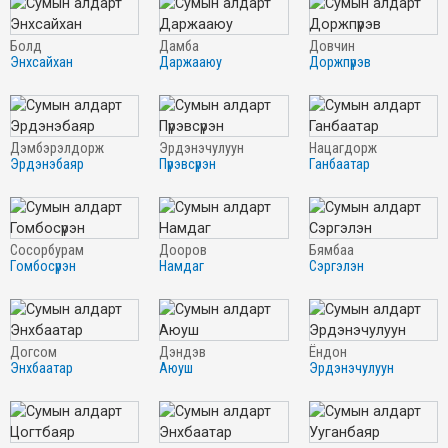
болд
дамба
довчин
энхсайхан
даржааюу
доржпүрэв
дэмбэрэлдорж
эрдэнэчулуун
нацагдорж
эрдэнэбаяр
пүрэвсүрэн
ганбаатар
сосорбурам
дооров
бямбаа
гомбосүрэн
намдаг
сэргэлэн
догсом
дэндэв
ёндон
энхбаатар
аюуш
эрдэнэчулуун