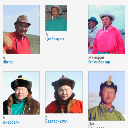
а
цогбадрах
б
жамсран
шатар
отгонбаатар
б
б
баатарчулуун
өнөрбаян
дагва