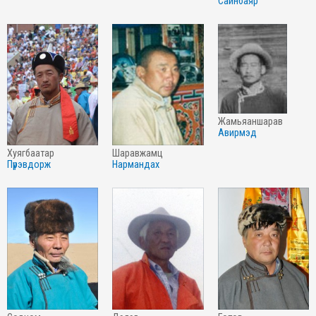
сайнбаяр
жамьяаншарав
авирмэд
хуягбаатар
шаравжамц
пүрэвдорж
нармандах