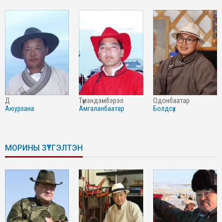
д
түмэндэмбэрэл
одонбаатар
аюурзана
амгаланбаатар
болдсүх
МОРИНЫ ЗҮТГЭЛТЭН