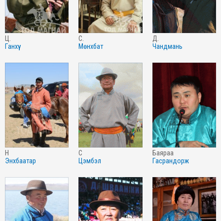
ц.
с.
д.
ганхүү
мөнхбат
чандмань
н
с
баяраа
энхбаатар
цэмбэл
гасрандорж