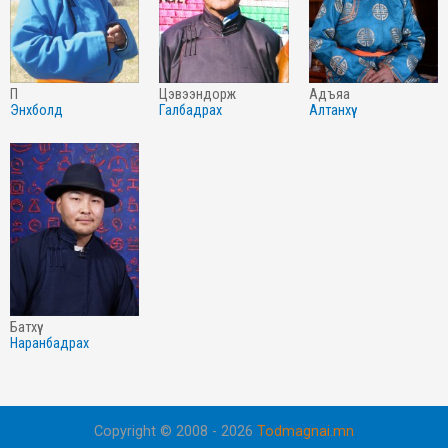
п
цэвээндорж
адъяа
энхболд
галбадрах
алтанхүү
батхүү
наранбадрах
Copyright © 2008 - 2026
Todmagnai.mn