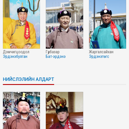
дэмчигцоодол
гүрбазар
жаргалсайхан
эрдэнэбулган
бат-эрдэнэ
эрдэнэтөгс
НИЙСЛЭЛИЙН АЛДАРТ