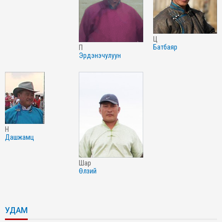
ц
батбаяр
п
эрдэнэчулуун
н
дашжамц
шар
өлзий
УДАМ