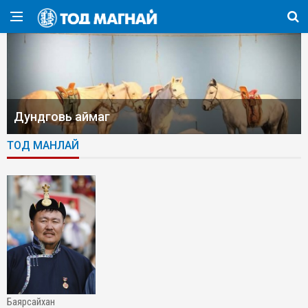
Дундговь аймаг
ТОД МАНЛАЙ
баярсайхан