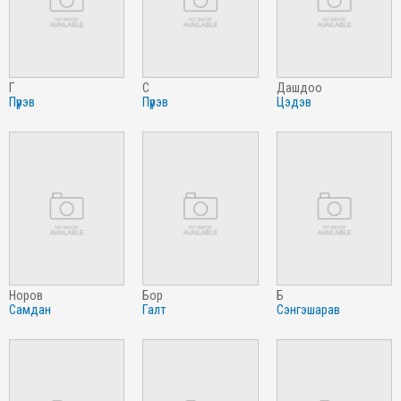
г
с
дашдоо
пүрэв
пүрэв
цэдэв
норов
бор
б
самдан
галт
сэнгэшарав