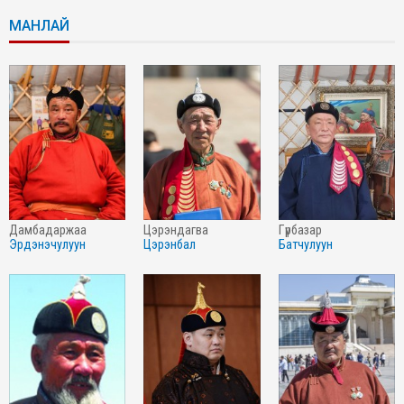
МАНЛАЙ
дамбадаржаа
цэрэндагва
гүрбазар
эрдэнэчулуун
цэрэнбал
батчулуун