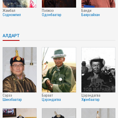
жамбал
пэлжээ
банди
содномпил
одонбаатар
баярсайхан
АЛДАРТ
сэрээ
бараат
цэрэндагва
шинэбаатар
цэрэндагва
хүүхэнбаатар