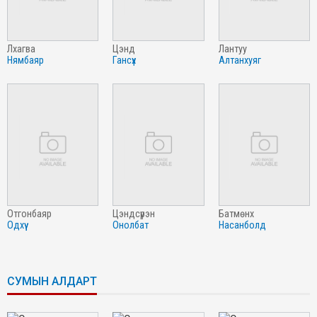
лхагва
цэнд
лантуу
нямбаяр
гансүх
алтанхуяг
отгонбаяр
цэндсүрэн
батмөнх
одхүү
онолбат
насанболд
СУМЫН АЛДАРТ