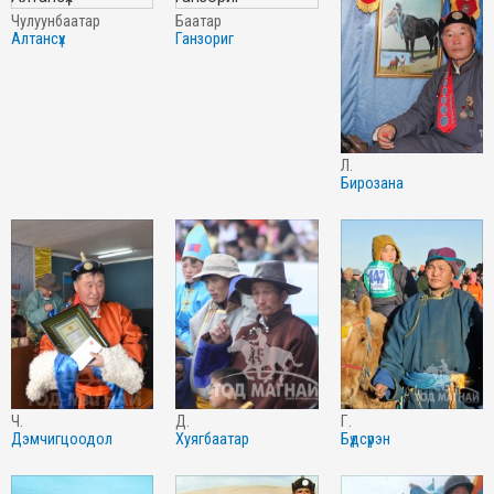
чулуунбаатар
баатар
алтансүх
ганзориг
л.
бирозана
ч.
д.
г.
дэмчигцоодол
хуягбаатар
бүдсүрэн