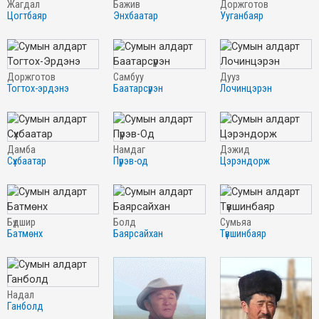
жагдал
бажив
доржготов
цогтбаяр
энхбаатар
ууганбаяр
доржготов
самбуу
дууз
тогтох-эрдэнэ
баатарсүрэн
лочинцэрэн
дамба
намдаг
дэжид
сүхбаатар
пүрэв-од
цэрэндорж
бүдшир
болд
сумьяа
батмөнх
баярсайхан
түвшинбаяр
надал
ганболд