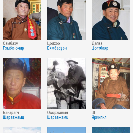
самбахүү
цэлхээ
дагва
гомбо-очир
бямбасүрэн
цогтбаяр
банзрагч
осоржавын
ш.
шаравжамц
шаравжамц
яринпил