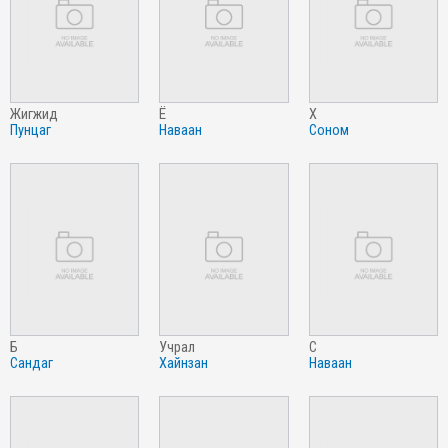
жигжид
ё
х
пунцаг
наваан
соном
б
учрал
с
сандаг
хайнзан
наваан