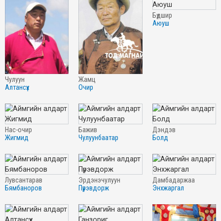
бүдшир
аюуш
чулуун
жамц
алтансүх
очир
нас-очир
бажив
дэндэв
жигмид
чулуунбаатар
болд
лувсантарав
эрдэнэчулуун
дамбадаржаа
бямбаноров
пүрэвдорж
энхжаргал