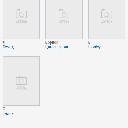
л
борной
б
сумьд
цагаан-өвгөн
нямбуу
с
ёндон