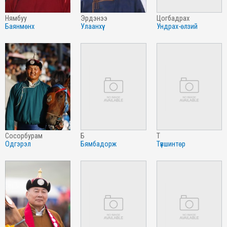
нямбуу
эрдэнээ
цогбадрах
баянмөнх
улаанхүү
ундрах-өлзий
сосорбурам
б
т
одгэрэл
бямбадорж
түвшинтөр