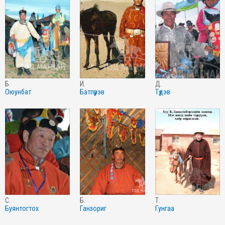
б.
и.
д.
оюунбат
батпүрэв
түдэв
с.
б.
т.
буянтогтох
ганзориг
гунгаа