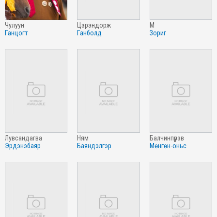
чулуун
цэрэндорж
м
ганцогт
ганболд
зориг
лувсандагва
ням
балчинпүрэв
эрдэнэбаяр
баяндэлгэр
мөнгөн-оньс