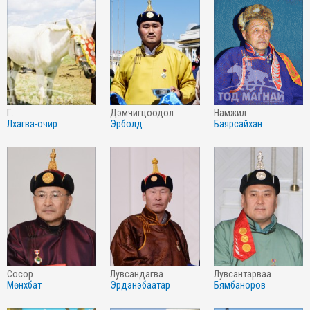
г.
дэмчигцоодол
намжил
лхагва-очир
эрболд
баярсайхан
сосор
лувсандагва
лувсантарваа
мөнхбат
эрдэнэбаатар
бямбаноров