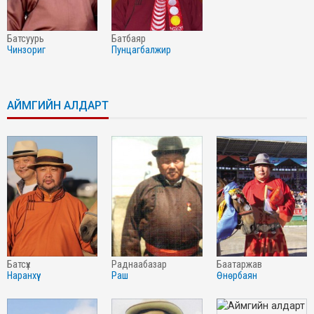
батсуурь
батбаяр
чинзориг
пунцагбалжир
АЙМГИЙН АЛДАРТ
батсүх
раднаабазар
баатаржав
наранхүү
раш
өнөрбаян