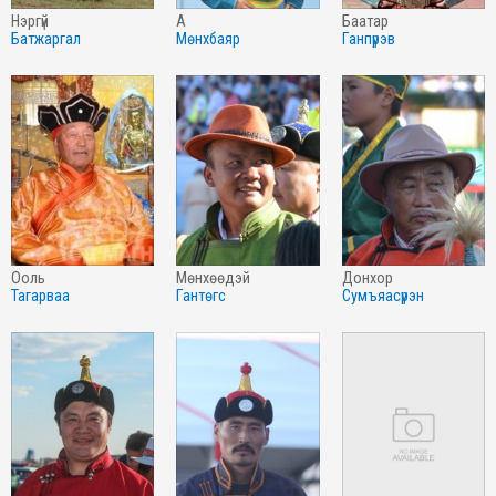
нэргүй
а
баатар
батжаргал
мөнхбаяр
ганпүрэв
ооль
мөнхөөдэй
донхор
тагарваа
гантөгс
сумъяасүрэн