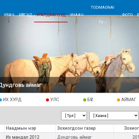
TODMAGNAI
УЯАЧ
ХҮЛГЭД
УРАЛДААНУУД
УНААЧ
ФОТО
TV
Дундговь аймаг
ИХ ХУРД
УЛС
БҮС
АЙМАГ
Наадмын нэр
Зохиогдсон газар
Зохиог
Их мандал 2012
Дундговь аймаг
20