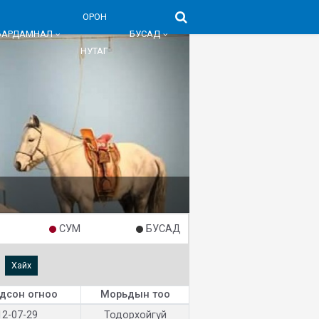
ОРОН
БАРДАМНАЛ
БУСАД
НУТАГ
СУМ
БУСАД
Хайх
дсон огноо
Морьдын тоо
12-07-29
Тодорхойгүй